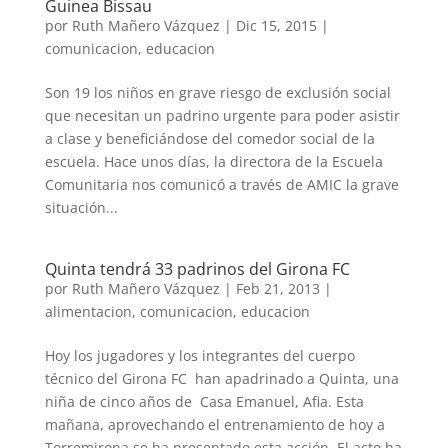
Guinea Bissau
por
Ruth Mañero Vázquez
|
Dic 15, 2015
|
comunicacion
,
educacion
Son 19 los niños en grave riesgo de exclusión social
que necesitan un padrino urgente para poder asistir
a clase y beneficiándose del comedor social de la
escuela. Hace unos días, la directora de la Escuela
Comunitaria nos comunicó a través de AMIC la grave
situación...
Quinta tendrá 33 padrinos del Girona FC
por
Ruth Mañero Vázquez
|
Feb 21, 2013
|
alimentacion
,
comunicacion
,
educacion
Hoy los jugadores y los integrantes del cuerpo
técnico del Girona FC han apadrinado a Quinta, una
niña de cinco años de Casa Emanuel, Afia. Esta
mañana, aprovechando el entrenamiento de hoy a
Torremirona se ha presentado esta acción. El acto ha