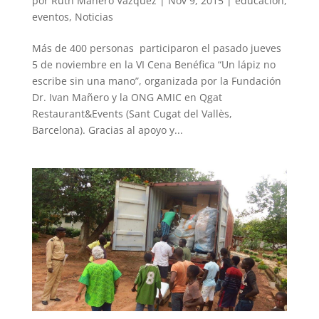
por
Ruth Mañero Vázquez
|
Nov 9, 2015
|
educacion
,
eventos
,
Noticias
Más de 400 personas participaron el pasado jueves
5 de noviembre en la VI Cena Benéfica “Un lápiz no
escribe sin una mano”, organizada por la Fundación
Dr. Ivan Mañero y la ONG AMIC en Qgat
Restaurant&Events (Sant Cugat del Vallès,
Barcelona). Gracias al apoyo y...