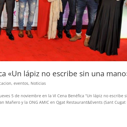
ica «Un lápiz no escribe sin una mano
cacion
,
eventos
,
Noticias
eves 5 de noviembre en la VI Cena Benéfica “Un lápiz no escribe s
van Mañero y la ONG AMIC en Qgat Restaurant&Events (Sant Cugat 