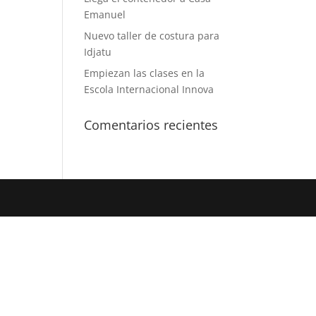
Emanuel
Nuevo taller de costura para
Idjatu
Empiezan las clases en la
Escola Internacional Innova
Comentarios recientes