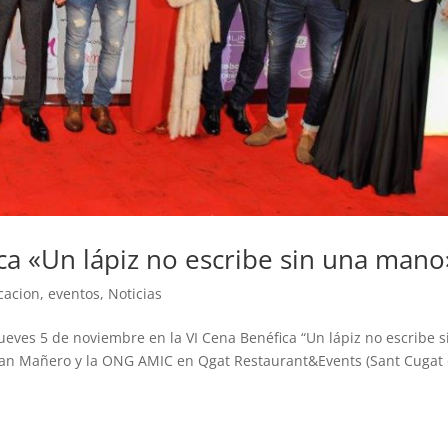
ica «Un lápiz no escribe sin una mano
cacion
,
eventos
,
Noticias
eves 5 de noviembre en la VI Cena Benéfica “Un lápiz no escribe s
van Mañero y la ONG AMIC en Qgat Restaurant&Events (Sant Cugat 