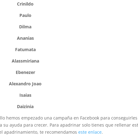
Crinildo
Paulo
Dilma
Ananias
Fatumata
Alassmiriana
Ebenezer
Alexandro Joao
Isaias
Daizinia
r ello hemos empezado una campaña en Facebook para conseguirles
a su ayuda para crecer. Para apadrinar solo tienes que rellenar es
e el apadrinamiento, te recomendamos
este enlace
.